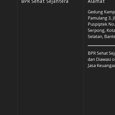
BPR Sehat Sejahtera
Alamat
Gedung Kampu
Pamulang 3, Jl
Puspiptek No.
Serpong, Kot
Selatan, Bant
BPR Sehat Sej
dan Diawasi o
Jasa Keuangan