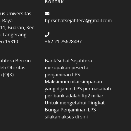
Kontak
s Universitas
. Raya
bprsehatsejahtera@gmail.com
11, Buaran, Kec.
a Tangerang
en 15310
+62 21 75678497
ahtera Berizin
Bank Sehat Sejahtera
leh Otoritas
merupakan peserta
 (OJK)
penjaminan LPS.
Maksimum nilai simpanan
yang dijamin LPS per nasabah
per bank adalah Rp2 miliar.
Untuk mengetahui Tingkat
Bunga Penjaminan LPS
silakan akses
di sini