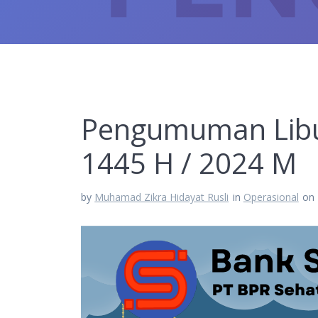
Pengumuman Libur 
1445 H / 2024 M
by
Muhamad Zikra Hidayat Rusli
in
Operasional
on 