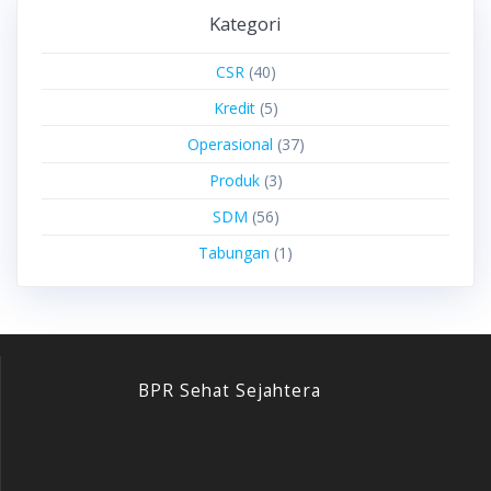
Kategori
CSR
(40)
Kredit
(5)
Operasional
(37)
Produk
(3)
SDM
(56)
Tabungan
(1)
BPR Sehat Sejahtera