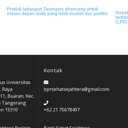
Produk tabungan Tasmasra dirancang untuk
Inves
masas depan anda yang lebih mudah dan praktis
terli
(LPS)
Kontak
s Universitas
. Raya
bprsehatsejahtera@gmail.com
11, Buaran, Kec.
a Tangerang
en 15310
+62 21 75678497