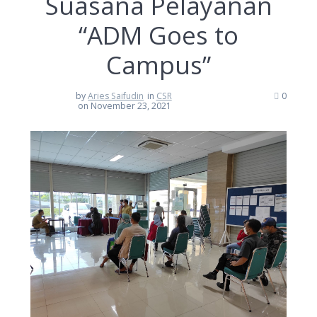
Suasana Pelayanan
“ADM Goes to
Campus”
by
Aries Saifudin
in
CSR
0
on November 23, 2021