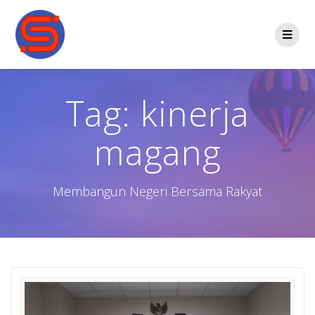
Tag:
kinerja
magang
Membangun Negeri Bersama Rakyat