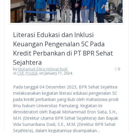
Literasi Edukasi dan Inklusi
Keuangan Pengenalan 5C Pada
Kredit Perbankan di PT BPR Sehat
Sejahtera
by
Muhamad Zikra Hidayat Rusli
0
in
CSR
,
Produk
on January 11, 2024
Pada tanggal 04 Desember 2023, BPR Sehat Sejahtea
melaksanakan kegiatan literasi edukasi pengenalan 5C
pada kredit perbankan yang ikuti oleh mahasiswa prodi
ilmu hukum Universitas Pamulang. Kegiatan ini
dimoderatori oleh Bapak Mohammad Eron Siata, S.H.,
M.H. (Direktur Utama BPR Sehat Sejahtera) dan Bapak
Vida Sumardiana Dadi, S.E., M.M. (Direktur BPR Sehat
Sejahtera), dalam kegiatannya disampaikan…