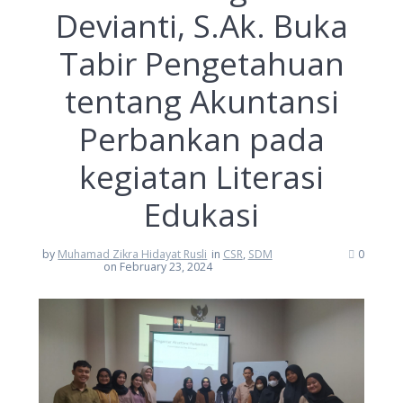
Devianti, S.Ak. Buka
Tabir Pengetahuan
tentang Akuntansi
Perbankan pada
kegiatan Literasi
Edukasi
by
Muhamad Zikra Hidayat Rusli
in
CSR
,
SDM
0
on February 23, 2024