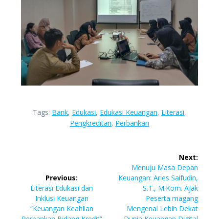
Tags:
Bank
,
Edukasi
,
Edukasi Keuangan
,
Literasi
,
Pengkreditan
,
Perbankan
Next:
Menuju Masa Depan
Previous:
Keuangan: Aries Saifudin,
Literasi Edukasi dan
S.T., M.Kom. Ajak
Inklusi Keuangan
Peserta magang
“Keuangan Keahlian
Mengenal Lebih Dekat
Perbankan Bidang Kredit”
Dunia Keuangan Digital