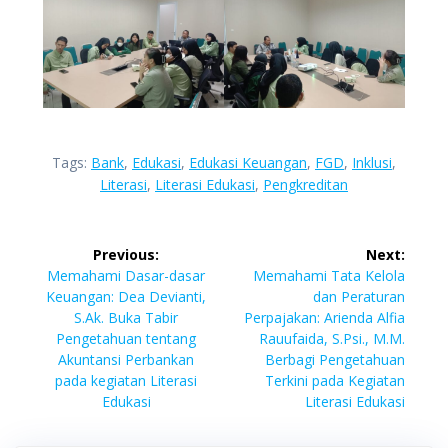
Tags:
Bank
,
Edukasi
,
Edukasi Keuangan
,
FGD
,
Inklusi
,
Literasi
,
Literasi Edukasi
,
Pengkreditan
Previous:
Next:
Memahami Dasar-dasar
Memahami Tata Kelola
Keuangan: Dea Devianti,
dan Peraturan
S.Ak. Buka Tabir
Perpajakan: Arienda Alfia
Pengetahuan tentang
Rauufaida, S.Psi., M.M.
Akuntansi Perbankan
Berbagi Pengetahuan
pada kegiatan Literasi
Terkini pada Kegiatan
Edukasi
Literasi Edukasi