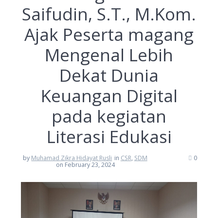
Saifudin, S.T., M.Kom.
Ajak Peserta magang
Mengenal Lebih
Dekat Dunia
Keuangan Digital
pada kegiatan
Literasi Edukasi
by
Muhamad Zikra Hidayat Rusli
in
CSR
,
SDM
0
on February 23, 2024