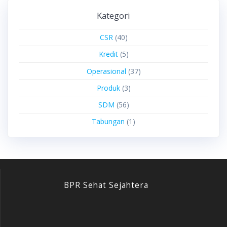
Kategori
CSR
(40)
Kredit
(5)
Operasional
(37)
Produk
(3)
SDM
(56)
Tabungan
(1)
BPR Sehat Sejahtera